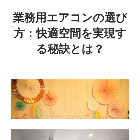
コ
ン
業務用エアコンの選び
テ
方：快適空間を実現す
ン
ツ
る秘訣とは？
へ
ス
快
キ
適
ッ
な
プ
空
間
を
実
現
す