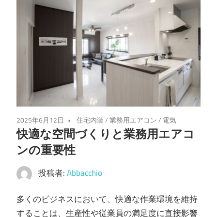
る
た
め
の
選
び
方、
あ
な
2025年6月12日
住宅内装
/
業務用エアコン
/
電気
た
快適な空間づくりと業務用エアコ
の
ンの重要性
ビ
ジ
投稿者:
Abbacchio
ネ
多くのビジネスにおいて、快適な作業環境を維持
ス
することは、生産性や従業員の満足度に直接影響
を