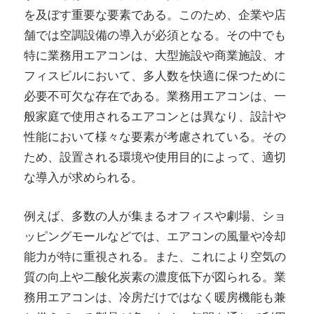
を及ぼす重要な要素である。
このため、企業や店
サ
舗では空調設備の導入が必須となる。その中でも
ポ
特に業務用エアコンは、大型施設や商業施設、オ
ー
フィスビルにおいて、多人数を快適に保つために
ト
必要不可欠な存在である。業務用エアコンは、一
し
般家庭で使用されるエアコンとは異なり、設計や
ま
性能において様々な要素が考慮されている。その
す！
ため、設置される環境や使用目的によって、適切
な導入が求められる。
例えば、多数の人が集まるオフィスや劇場、ショ
ッピングモールなどでは、エアコンの風量や冷却
能力が特に重視される。また、これにより空気の
質の向上や二酸化炭素の濃度低下が図られる。業
務用エアコンは、冷房だけではなく暖房機能も兼